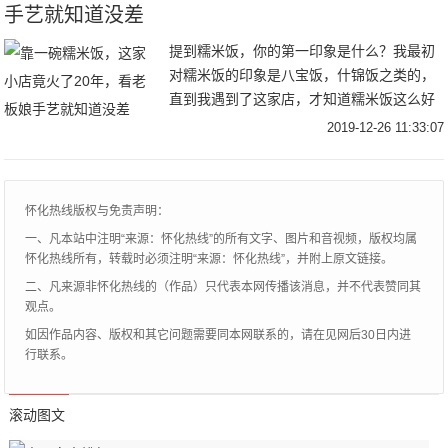
手艺就知道没差
提到糯米饭，你的第一印象是什么？我最初
对糯米饭的印象是八宝饭，什锦饭之类的，
直到我遇到了这家店，才知道糯米饭这么好
吃。小店开业之际已经差不多有20年左右的
2019-12-26 11:33:07
时间了，第一眼看去还是那么的简朴，没有
什么装修
怀化热线版权与免责声明：
一、凡本站中注明“来源：怀化热线”的所有文字、图片和音视频，版权均属
怀化热线所有，转载时必须注明“来源：怀化热线”，并附上原文链接。
二、凡来源非怀化热线的（作品）只代表本网传播该消息，并不代表赞同其
观点。
如因作品内容、版权和其它问题需要同本网联系的，请在见网后30日内进
行联系。
滚动图文