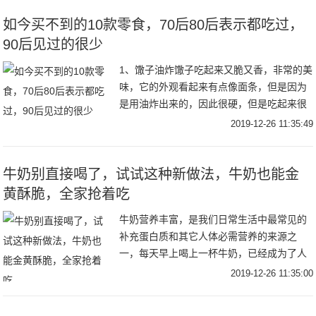
很像不过它
如今买不到的10款零食，70后80后表示都吃过，
90后见过的很少
1、馓子油炸馓子吃起来又脆又香，非常的美
味，它的外观看起来有点像面条，但是因为
是用油炸出来的，因此很硬，但是吃起来很
香。以前在逢年过节的时候，家里面都会买
2019-12-26 11:35:49
这个，也是小笨鸟很喜欢吃的一种零食。2、
宝塔糖
牛奶别直接喝了，试试这种新做法，牛奶也能金
黄酥脆，全家抢着吃
牛奶营养丰富，是我们日常生活中最常见的
补充蛋白质和其它人体必需营养的来源之
一，每天早上喝上一杯牛奶，已经成为了人
们健康生活的一部分。但是牛奶无色无味，
2019-12-26 11:35:00
很多小孩子并不爱喝，而且有些人喝牛奶很
容易拉肚子。