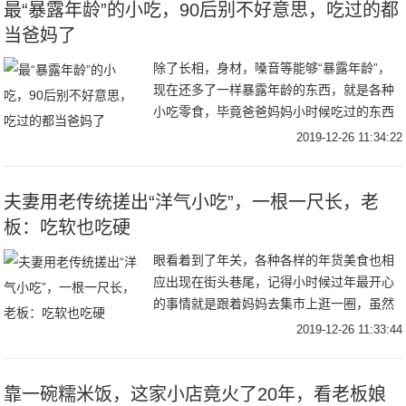
最“暴露年龄”的小吃，90后别不好意思，吃过的都
当爸妈了
除了长相，身材，嗓音等能够“暴露年龄”，
现在还多了一样暴露年龄的东西，就是各种
小吃零食，毕竟爸爸妈妈小时候吃过的东西
和我们小时候的不一样，我们小时候吃过的
2019-12-26 11:34:22
东西又和现在00后10后的不一样，所以今
天，我
夫妻用老传统搓出“洋气小吃”，一根一尺长，老
板：吃软也吃硬
眼看着到了年关，各种各样的年货美食也相
应出现在街头巷尾，记得小时候过年最开心
的事情就是跟着妈妈去集市上逛一圈，虽然
说大部分情况之下都被妈妈当作廉价劳动
2019-12-26 11:33:44
力，但每次出门的时候依旧非常开心，因为
只要到了集市
靠一碗糯米饭，这家小店竟火了20年，看老板娘