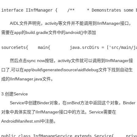
interface IInfManager {    /**     * Demonstrates some 
AIDL文件声明完，activity等文件并不能调用到IInfManager接口，
需要在app的build.gradle文件中的android{}中添加
sourceSets{    main{        java.srcDirs = ['src/main/j
然后点击sync now按钮，activity文件就可以调用到IInfManager接
口了,可以在app\build\generated\source\aidl\debug文件下找到自动生
成的IInfManager.java文件。
3.创建Service
Service中创建Binder对象，在onBind方法中返回这个对象，Binder
对象中具体实现了IInfManager接口中的方法。Service需要在
AndroidManifest.xml中注册。
public class InfManageService extends Service{     priv