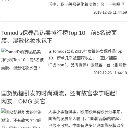
活中，我一般都是化着淡妆：涂上一抹睫毛
膏和润唇膏就可以了，但如果有什么理由让
2019-12-26 11:44:59
我亮出闪闪发光的眼线，或者是抹上好莱坞
明星同款的
Tomod’s保养品热卖排行榜Top 10 前5名被面
膜、湿敷化妆水包下
▲Tomods公布2019年度最热卖保养品Top
10，榜单几乎被面膜攻占。（图／翻摄
IG@jnnn2、品牌提供）张毓容／台北报导新
的一年即将到来，回顾2019一整年下来，爆
2019-12-26 11:44:19
红的美妆保养品数不尽，但有
国货奶糖引发的时尚潮流，还有故宫李宁崛起！
网友：OMG 买它
大事小事新鲜事，欧弟欧妹看欧洲近年来，
国货的发展令人瞩目，“国潮”品牌的崛起，
已势不可挡。中国有许多经典国货品牌以全