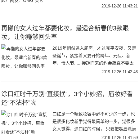
新的姿态，迎合当下市场潮流进行大胆创
2019-12-26 11:43:21
新。图片来自网络从以中国元素在国际市场
上大放异彩
再懒的女人过年都要化妆，最适合新春的3款眼
妆，让你赚够回头率
2019年悄然进入尾声，才过完平安夜、又是
圣诞节，紧接着又要开始跨年、元旦、新
年、情人节......接踵而来的约会简直不要太
多！！小编想说对于眉毛都不能画成一样的
2019-12-26 11:42:46
手残星人，想要见男神还不能有冲动的心，
涂口红时千万别“直接抿”，3个小妙招，唇妆好看
还“不沾杯”呦
口红是一个精致妆容中必不可少的一步，也
是很多化妆新手觉得最简单的一步，觉很多
女人觉得，涂口红的时候， 只要把嘴唇涂满
没有出界就好了，但是其实涂口红也是有很
2019-12-26 11:41:59