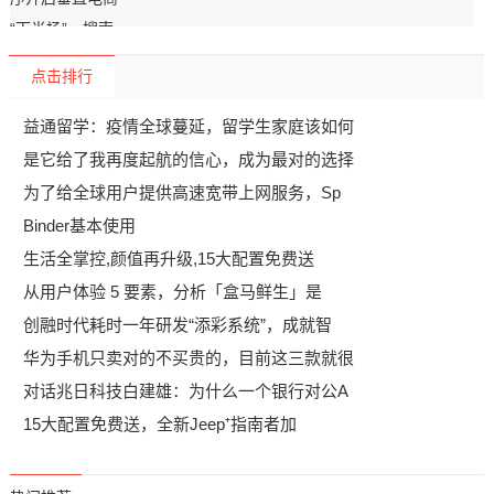
点击排行
益通留学：疫情全球蔓延，留学生家庭该如何
是它给了我再度起航的信心，成为最对的选择
为了给全球用户提供高速宽带上网服务，Sp
Binder基本使用
生活全掌控,颜值再升级,15大配置免费送
从用户体验 5 要素，分析「盒马鲜生」是
创融时代耗时一年研发“添彩系统”，成就智
华为手机只卖对的不买贵的，目前这三款就很
对话兆日科技白建雄：为什么一个银行对公A
15大配置免费送，全新Jeep⁺指南者加