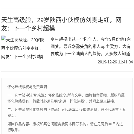
多方法和技巧的，同一只口红不同的涂法会
有不同的
天生高级脸，29岁陕西小伙模仿刘雯走红，网
友：下一个乡村超模
乡村超模出过一个陆仙人，今年9月份他T台
圆梦。最近崭露头角的素人up主雯方，大有
要成为下一个陆仙人的趋势。大多数人知道
雯方，应该是最近的热搜话题#农村小伙模仿
2019-12-26 11:41:04
刘雯#。虽然台步还走得不够自信大方，但他
的
怀化热线版权与免责声明：
一、凡本站中注明“来源：怀化热线”的所有文字、图片和音视频，版权均属
怀化热线所有，转载时必须注明“来源：怀化热线”，并附上原文链接。
二、凡来源非怀化热线的（作品）只代表本网传播该消息，并不代表赞同其
观点。
如因作品内容、版权和其它问题需要同本网联系的，请在见网后30日内进
行联系。