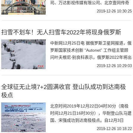
司、万达影视传媒有限公司、北京壹同传奇
影视文化有限公司联合出品，陈思诚监制，
2019-12-26 10:30:25
柯汶利、戴墨、姚文逸、来牧宽执导，邱
泽、张钧甯、王
扫雪不划车！无人扫雪车2022年将现身俄罗斯
中新网12月25日电 据俄罗斯卫星网报道，俄
罗斯国家技术创新 “Autonet” 工作组主管顾
问叶夫根尼⋅别良科表示，俄罗斯2022年将出
现可以清扫路边汽车下方冰雪，而不划伤汽
2019-12-26 10:29:03
车的无人扫雪车。资料图：
全球征无止境7+2圆满收官 登山队成功到达南极
极点
北京时间2019年12月22日04时30分（南极
时间12月21日16时30分），华耐登山队马建
国、宋强成功到达南极极点。自12月3日
起，华耐登山队历时19天完成了7+2最终站
2019-12-26 10:18:22