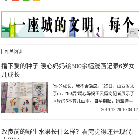
广告
相关阅读
播下爱的种子 暖心妈妈绘500余幅漫画记录6岁女
儿成长
“你的成长，我不会缺席。”25日，山西省太
原市，“80后”暖心妈妈王云霞向记者展示了
厚厚的5本育儿画本。自孕期起，她坚持手
绘，用500余幅原创漫画，记录了6岁女儿的
2019-12-26 10:34:12
成长轨迹。“80后”暖心妈妈王云霞用
改良前的野生水果长什么样？看完觉得还是现代