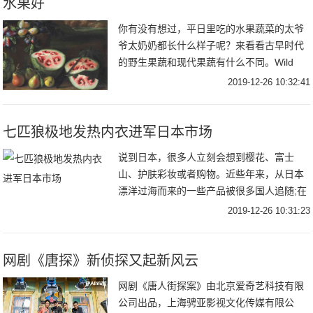
水果好
你有没有想过，平日里吃的水果蔬菜的太爷
爷太奶奶都长什么样子呢？来看看古早时代
的野生果蔬和现代果蔬有什么不同。Wild
watermelons 野生西瓜Modern
2019-12-26 10:32:41
watermelons 现代西瓜Wi
七匹狼极地发热内衣进军日本市场
说到日本，很多人立刻会想到樱花、富士
山、护肤彩妆或者购物。近些年来，从日本
漂洋过海而来的一些产品被很多国人追随;在
吸收日本优秀产品和经验的同时，我国的产
2019-12-26 10:31:23
品也正在走出国门，在日本市场上大放异
彩。例如国民
网剧《唐探》新侦探又起新风云
网剧《唐人街探案》由北京爱奇艺科技有限
公司出品，上海骋亚影视文化传媒有限公