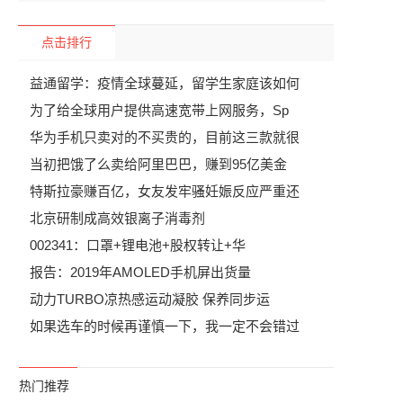
点击排行
益通留学：疫情全球蔓延，留学生家庭该如何
为了给全球用户提供高速宽带上网服务，Sp
华为手机只卖对的不买贵的，目前这三款就很
当初把饿了么卖给阿里巴巴，赚到95亿美金
特斯拉豪赚百亿，女友发牢骚妊娠反应严重还
北京研制成高效银离子消毒剂
002341：口罩+锂电池+股权转让+华
报告：2019年AMOLED手机屏出货量
动力TURBO凉热感运动凝胶 保养同步运
如果选车的时候再谨慎一下，我一定不会错过
热门推荐