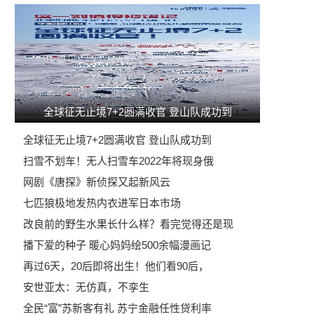
全球征无止境7+2圆满收官 登山队成功到
全球征无止境7+2圆满收官 登山队成功到
扫雪不划车！无人扫雪车2022年将现身俄
网剧《唐探》新侦探又起新风云
七匹狼极地发热内衣进军日本市场
改良前的野生水果长什么样？看完觉得还是现
播下爱的种子 暖心妈妈绘500余幅漫画记
再过6天，20后即将出生！他们看90后，
安世亚太：无仿真，不孪生
全民“富”苏新客有礼 苏宁金融任性贷利率