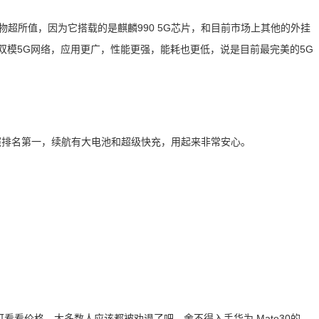
绝对物超所值，因为它搭载的是麒麟990 5G芯片，和目前市场上其他的外挂
SA/SA双模5G网络，应用更广，性能更强，能耗也更低，说是目前最完美的5G
照排名第一，续航有大电池和超级快充，用起来非常安心。
要，可看看价格，大多数人应该都被劝退了吧。舍不得入手华为 Mate30的