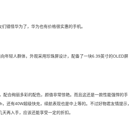
友们错怪华为了，华为也有价格很实惠的手机。
机面向年轻人群体，外观采用珍珠屏设计，配备了一块6.39英寸的OLED屏
艺，配合绚丽多彩的配色，颜值非常惊艳。而且这还是一款性能强悍的手
mAh，还有40W超级快充，续航表现也是中上等的。不过好物君友情提示，
等几天再入手，应该还能享受一定的折扣。