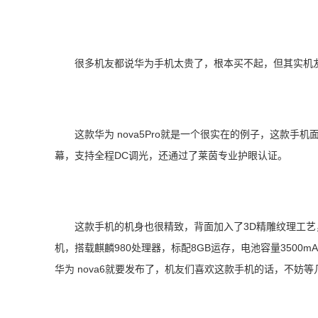
很多机友都说华为手机太贵了，根本买不起，但其实机
这款华为 nova5Pro就是一个很实在的例子，这款手
幕，支持全程DC调光，还通过了莱茵专业护眼认证。
这款手机的机身也很精致，背面加入了3D精雕纹理工
机，搭载麒麟980处理器，标配8GB运存，电池容量3500
华为 nova6就要发布了，机友们喜欢这款手机的话，不妨