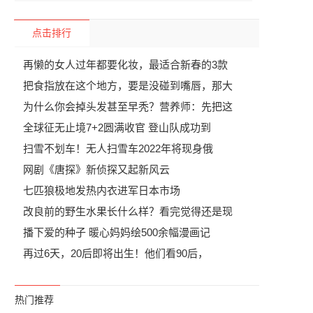
点击排行
再懒的女人过年都要化妆，最适合新春的3款
把食指放在这个地方，要是没碰到嘴唇，那大
为什么你会掉头发甚至早秃？营养师：先把这
全球征无止境7+2圆满收官 登山队成功到
扫雪不划车！无人扫雪车2022年将现身俄
网剧《唐探》新侦探又起新风云
七匹狼极地发热内衣进军日本市场
改良前的野生水果长什么样？看完觉得还是现
播下爱的种子 暖心妈妈绘500余幅漫画记
再过6天，20后即将出生！他们看90后，
热门推荐