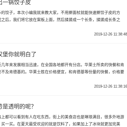
出一锅饺子皮
多的饺子，本次小编我就来教大家，不用擀面杖就能快速擀饺子皮的方
成之后，我们将它放在案板上面，然后揉搓成一个长条，揉搓成长条之
2019-12-26 11:38:4
汉堡你就明白了
近几年来发展相当迅速，在全国各地都开有分店。华莱士所卖的快餐和肯
是不及肯德基的。华莱士胜在价格便宜，和肯德基等份量的快餐，价格要
2019-12-26 11:38:1
劳是透明的呢？
路上都可以看到有人在吃东西，街上的美食店也是琳琅满目，很多外地游
，买一买。在夏天最受欢迎的就是饮料了，如果加上了冰块就更加完美