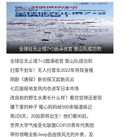
全球征无止境7+2圆满收官 登山队成功到
全球征无止境7+2圆满收官 登山队成功到
扫雪不划车！无人扫雪车2022年将现身俄
网剧《唐探》新侦探又起新风云
七匹狼极地发热内衣进军日本市场
改良前的野生水果长什么样？看完觉得还是现
播下爱的种子 暖心妈妈绘500余幅漫画记
再过6天，20后即将出生！他们看90后，
世界大学气候变化联盟COP25青年代表团
带你领略全新Jeep自由侠风光的外表，及