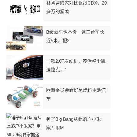
林肯冒险家对比讴歌CDX，20
多万的紧凑
B级豪车也不贵，这三台车长
近5米，配2.
一款2.0T发动机，养活整个凯
迪拉克，“
欧盟委员会看好氢燃料电池汽
车
锤子Big Bang从此落户小米
家？用M