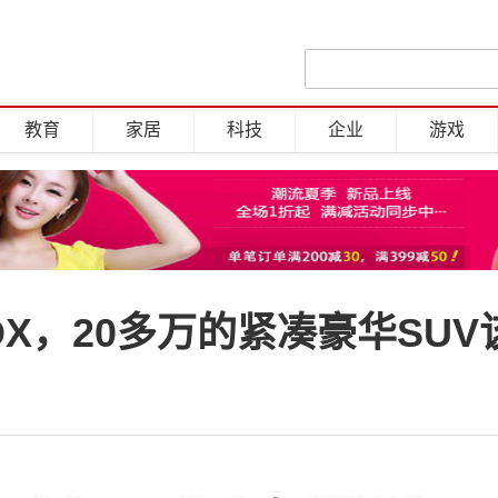
教育
家居
科技
企业
游戏
X，20多万的紧凑豪华SUV