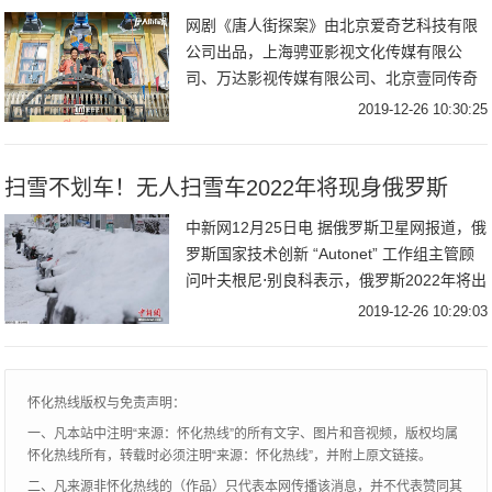
网剧《唐人街探案》由北京爱奇艺科技有限
公司出品，上海骋亚影视文化传媒有限公
司、万达影视传媒有限公司、北京壹同传奇
影视文化有限公司联合出品，陈思诚监制，
2019-12-26 10:30:25
柯汶利、戴墨、姚文逸、来牧宽执导，邱
泽、张钧甯、王
扫雪不划车！无人扫雪车2022年将现身俄罗斯
中新网12月25日电 据俄罗斯卫星网报道，俄
罗斯国家技术创新 “Autonet” 工作组主管顾
问叶夫根尼⋅别良科表示，俄罗斯2022年将出
现可以清扫路边汽车下方冰雪，而不划伤汽
2019-12-26 10:29:03
车的无人扫雪车。资料图：
怀化热线版权与免责声明：
一、凡本站中注明“来源：怀化热线”的所有文字、图片和音视频，版权均属
怀化热线所有，转载时必须注明“来源：怀化热线”，并附上原文链接。
二、凡来源非怀化热线的（作品）只代表本网传播该消息，并不代表赞同其