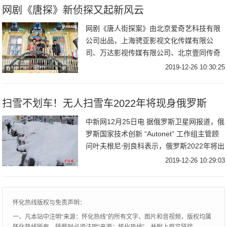
网剧《唐探》新侦探又起新风云
网剧《唐人街探案》由北京爱奇艺科技有限
公司出品，上海骋亚影视文化传媒有限公
司、万达影视传媒有限公司、北京壹同传奇
影视文化有限公司联合出品，陈思诚监制，
2019-12-26 10:30:25
柯汶利、戴墨、姚文逸、来牧宽执导，邱
泽、张钧甯、王
扫雪不划车！无人扫雪车2022年将现身俄罗斯
中新网12月25日电 据俄罗斯卫星网报道，俄
罗斯国家技术创新 “Autonet” 工作组主管顾
问叶夫根尼⋅别良科表示，俄罗斯2022年将出
现可以清扫路边汽车下方冰雪，而不划伤汽
2019-12-26 10:29:03
车的无人扫雪车。资料图：
怀化热线版权与免责声明：
一、凡本站中注明“来源：怀化热线”的所有文字、图片和音视频，版权均属