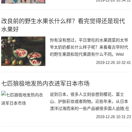
2019-12-26 10:34:12
成长轨迹。“80后”暖心妈妈王云霞用
改良前的野生水果长什么样？看完觉得还是现代
水果好
你有没有想过，平日里吃的水果蔬菜的太爷
爷太奶奶都长什么样子呢？来看看古早时代
的野生果蔬和现代果蔬有什么不同。Wild
watermelons 野生西瓜Modern
2019-12-26 10:32:41
watermelons 现代西瓜Wi
七匹狼极地发热内衣进军日本市场
说到日本，很多人立刻会想到樱花、富士
山、护肤彩妆或者购物。近些年来，从日本
漂洋过海而来的一些产品被很多国人追随;在
吸收日本优秀产品和经验的同时，我国的产
2019-12-26 10:31:23
品也正在走出国门，在日本市场上大放异
彩。例如国民