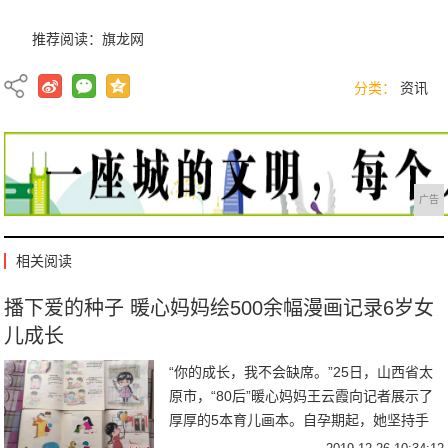
推荐阅读：
旗龙网
分类：
资讯
广告
相关阅读
播下爱的种子 暖心妈妈绘500余幅漫画记录6岁女
儿成长
“你的成长，我不会缺席。”25日，山西省太
原市，“80后”暖心妈妈王云霞向记者展示了
厚厚的5本育儿画本。自孕期起，她坚持手
绘，用500余幅原创漫画，记录了6岁女儿的