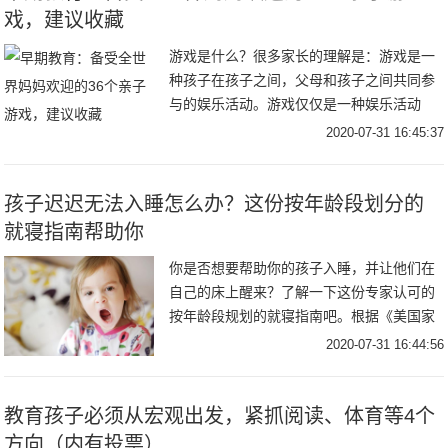
戏，建议收藏
游戏是什么？很多家长的理解是：游戏是一
种孩子在孩子之间，父母和孩子之间共同参
与的娱乐活动。游戏仅仅是一种娱乐活动
吗？从儿童发展心理学的角度看，游戏是人
2020-07-31 16:45:37
类自由本性和完整人格充分展现的途径和证
明。席勒说：
孩子迟迟无法入睡怎么办？这份按年龄段划分的
就寝指南帮助你
你是否想要帮助你的孩子入睡，并让他们在
自己的床上醒来？了解一下这份专家认可的
按年龄段规划的就寝指南吧。根据《美国家
庭医生》发表的一项研究，高达50%的儿童
2020-07-31 16:44:56
都会出现睡眠问题。尽管有时对睡眠中断现
象有来自
教育孩子必须从宏观出发，紧抓阅读、体育等4个
方向（内有投票）