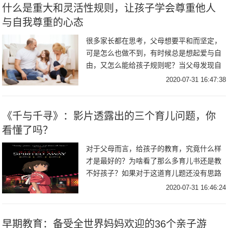
什么是重大和灵活性规则，让孩子学会尊重他人
与自我尊重的心态
很多家长都在思考，父母想要平和而坚定，
可是怎么也做不到，有时候总是想起爱与自
由，又怎么能给孩子规则呢？当父母发现自
己总是为了一些小事同孩子纠缠，就可能表
2020-07-31 16:47:38
明对孩子过分关注了，如果父母在某些无关
宏旨的问题
《千与千寻》：影片透露出的三个育儿问题，你
看懂了吗？
对于父母而言，给孩子的教育，究竟什么样
才是最好的？为啥看了那么多育儿书还是教
不好孩子？如果对于这道育儿题还没有思路
的爸爸妈妈，不妨抽出时间看一看《千与千
2020-07-31 16:46:24
寻》这部动画，绝对会从中寻到满意的答
案。作为暑假
早期教育：备受全世界妈妈欢迎的36个亲子游