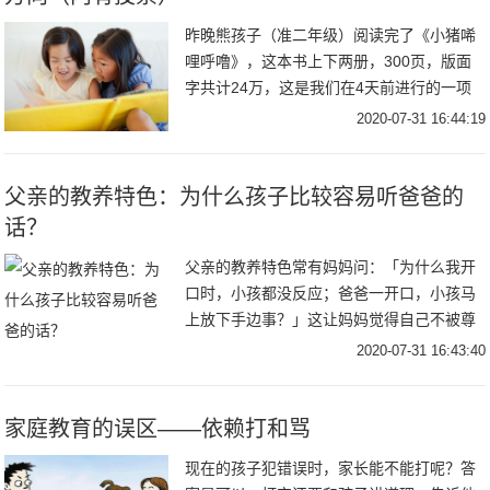
昨晚熊孩子（准二年级）阅读完了《小猪唏
哩呼噜》，这本书上下两册，300页，版面
字共计24万，这是我们在4天前进行的一项
挑战计划，原本每天坚持50页左右的阅读
2020-07-31 16:44:19
量，这次算下来，每天有70多页了，孩子很
有兴
父亲的教养特色：为什么孩子比较容易听爸爸的
话？
父亲的教养特色常有妈妈问：「为什么我开
口时，小孩都没反应；爸爸一开口，小孩马
上放下手边事？」这让妈妈觉得自己不被尊
重。但我想问题不在爸爸的声音比较低沉，
2020-07-31 16:43:40
因为孩子平常也不见得会理爸爸，除非爸爸
出手管教时
家庭教育的误区——依赖打和骂
现在的孩子犯错误时，家长能不能打呢？答