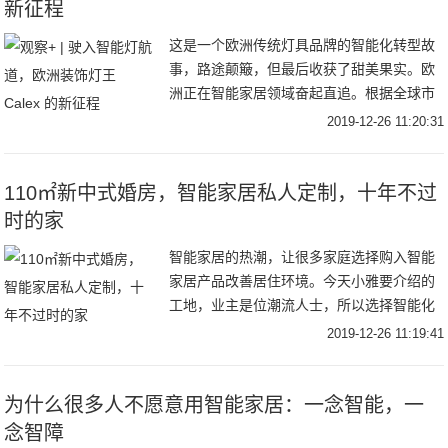
新征程
这是一个欧洲传统灯具品牌的智能化转型故
事，路途颠簸，但最后收获了甜美果实。欧
洲正在智能家居领域奋起直追。根据全球市
场分析机构Berg Insight的研究报告：预计到
2019-12-26 11:20:31
2022年底欧洲将有8400万家庭
110㎡新中式婚房，智能家居私人定制，十年不过
时的家
智能家居的热潮，让很多家庭选择购入智能
家居产品改善居住环境。今天小雅要介绍的
工地，业主是位潮流人士，所以选择智能化
生活方式。因为要用作婚房，业主对装修的
2019-12-26 11:19:41
要求非常高，不管是设计布局，产品品质，
还是软装美
为什么很多人不愿意用智能家居：一念智能，一
念智障