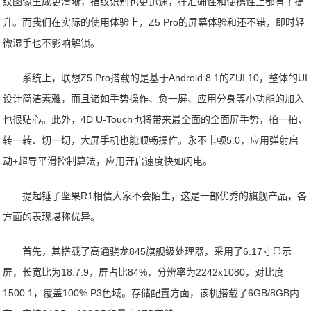
纹图像生成更清晰，指纹识别也更迅速，在准确性和便携性上都有了提
升。而我们在实际的使用体验上，Z5 Pro的屏幕体验和还不错，即时轻
微湿手也不影响解锁。
系统上，联想Z5 Pro搭载的是基于Android 8.1的ZUI 10，整体的UI
设计简洁素雅，而且诸如手势操作、负一屏、应用分身等小功能的加入
也很贴心。此外，4D U-Touch也将带来最全面的全面屏手势，拍一拍、
转一转、切一切，大屏手机也能顺畅操作。永不卡顿5.0，应用弹射启
动+超导平滑控制算法，应用开启速度快如闪电。
提起锤子坚果R1相信大家不会陌生，这是一部优秀的旗舰产品，各
方面的表现堪称优异。
首先，其搭载了高通骁龙845旗舰级处理器，采用了6.17寸显示
屏，长宽比为18.7:9，屏占比84%，分辨率为2242x1080，对比度
1500:1，覆盖100% P3色域。存储配置方面，该机搭载了6GB/8GB内