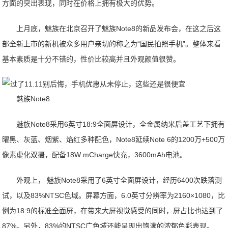
方面的突出表现，同时在价格上拥有极大的优势。
上月底，魅族在北京召开了魅族Note8的新品发布会，在这之后这
部全新上市的新机被众多用户亲切的称之为“国民拍照手机”。整体来看
基本素质是十分不错的，性价比较高并且外观颜值很赞。
魅族Note8
魅族Note8采用6英寸18:9全面屏设计，全金属纳米后盖工艺下拥有
曜黑、灰蓝、烟紫、焰红多种配色，Note8延续Note 6的1200万+500万
像素虚化双摄，配备18W mCharge快充，3600mAh电池。
外观上， 魅族Note8采用了6英寸全面屏设计，经历6400次跌落测
试，以及83%NTSC色域。屏幕方面，6.0英寸分辨率为2160×1080，比
例为18:9的标准全面屏，在带来大屏视觉感受的同时，屏占比也达到了
87%。另外，83%的NTSC广色域还能呈现出饱满的浓郁色彩表现。