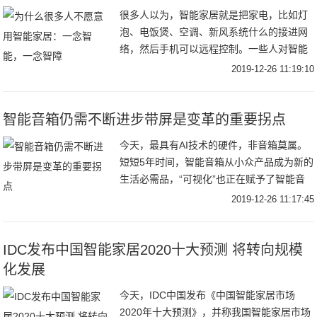
很多人以为，智能家居就是把家电，比如灯
泡、电饭煲、空调、新风系统什么的接进网
络，然后手机可以远程控制。一些人对智能
家居产品的理解是：你把一盏灯连到手机
2019-12-26 11:19:10
上，不管你是WiFi、Zigbee还是别的什么，
然
智能音箱仍需不断进步带屏是变革的重要拐点
今天，最具有AI技术的硬件，非音箱莫属。
短短5年时间，智能音箱从小众产品成为新的
生活必需品，“可视化”也正在赋予了智能音
箱新的可能。带屏智能音箱的火热，标志着
2019-12-26 11:17:45
智能音箱市场进入下半场。带屏语音智能音
箱「
IDC发布中国智能家居2020十大预测 将转向规模
化发展
今天，IDC中国发布《中国智能家居市场
2020年十大预测》，并称我国智能家居市场