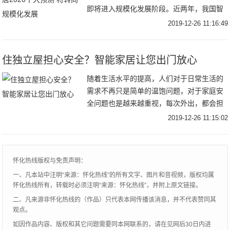
即将进入规模化发展阶段。近两年，我国智
能家居市场从孕育萌芽阶段过渡到初期爆发
2019-12-26 11:16:49
阶段。随着2020年的到来，中国智能家居市
场
住独立屋担心安全？智能家居让您出门放心
随着生活水平的提高，人们对于日常生活的
需求不再只是简单的温饱问题，对于家庭安
全问题也是越来越重视，每次外出，都会担
心家里的安全问题，担心家里的水电燃气没
2019-12-26 11:15:02
关，家里的门窗是否已经关好了？总是不安
心。要保障
怀化热线版权与免责声明：
一、凡本站中注明“来源：怀化热线”的所有文字、图片和音视频，版权均属
怀化热线所有，转载时必须注明“来源：怀化热线”，并附上原文链接。
二、凡来源非怀化热线的（作品）只代表本网传播该消息，并不代表赞同其
观点。
如因作品内容、版权和其它问题需要同本网联系的，请在见网后30日内进