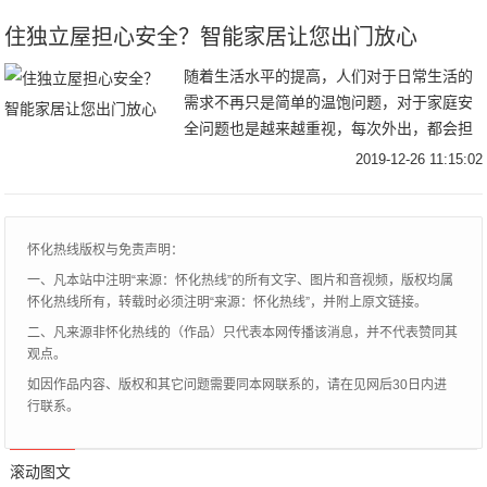
场
住独立屋担心安全？智能家居让您出门放心
随着生活水平的提高，人们对于日常生活的
需求不再只是简单的温饱问题，对于家庭安
全问题也是越来越重视，每次外出，都会担
心家里的安全问题，担心家里的水电燃气没
2019-12-26 11:15:02
关，家里的门窗是否已经关好了？总是不安
心。要保障
怀化热线版权与免责声明：
一、凡本站中注明“来源：怀化热线”的所有文字、图片和音视频，版权均属
怀化热线所有，转载时必须注明“来源：怀化热线”，并附上原文链接。
二、凡来源非怀化热线的（作品）只代表本网传播该消息，并不代表赞同其
观点。
如因作品内容、版权和其它问题需要同本网联系的，请在见网后30日内进
行联系。
滚动图文