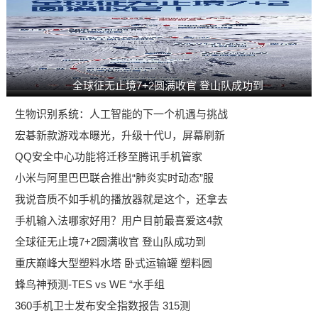
全球征无止境7+2圆满收官 登山队成功到
生物识别系统：人工智能的下一个机遇与挑战
宏碁新款游戏本曝光，升级十代U，屏幕刷新
QQ安全中心功能将迁移至腾讯手机管家
小米与阿里巴巴联合推出“肺炎实时动态”服
我说音质不如手机的播放器就是这个，还拿去
手机输入法哪家好用？用户目前最喜爱这4款
全球征无止境7+2圆满收官 登山队成功到
重庆巅峰大型塑料水塔 卧式运输罐 塑料圆
蜂鸟神预测-TES vs WE “水手组
360手机卫士发布安全指数报告 315测