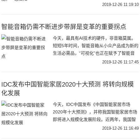
家居产品的理解是：你把一盏灯连到手机
2019-12-26 11:19:10
上，不管你是WiFi、Zigbee还是别的什么，
然
智能音箱仍需不断进步带屏是变革的重要拐点
今天，最具有AI技术的硬件，非音箱莫属。
短短5年时间，智能音箱从小众产品成为新的
生活必需品，“可视化”也正在赋予了智能音
箱新的可能。带屏智能音箱的火热，标志着
2019-12-26 11:17:45
智能音箱市场进入下半场。带屏语音智能音
箱「
IDC发布中国智能家居2020十大预测 将转向规模
化发展
今天，IDC中国发布《中国智能家居市场
2020年十大预测》，并称我国智能家居市场
即将进入规模化发展阶段。近两年，我国智
能家居市场从孕育萌芽阶段过渡到初期爆发
2019-12-26 11:16:49
阶段。随着2020年的到来，中国智能家居市